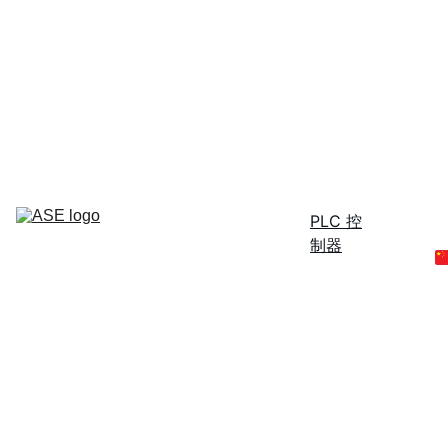
40年来，我们始终是半导体行
业值得信赖的合作伙伴——自
1986年起——
Home
Service 
服务
PLC 控
制器
Parts 备
件
Contact 
联系方
式