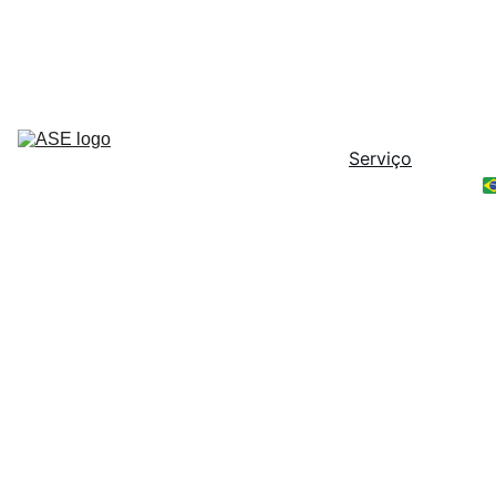
40 anos como parceiro de confiança 
na indústria de semicondutores - 
Desde 1986 -
Home
Serviço
PLC
Peças
Contato
FSI 
MERC