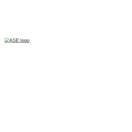
40 ans en tant que partenaire de 
confiance dans l'industrie des semi-
conducteurs   - Depuis 1986 -
Home
Services
CPL/PLC
Pièces 
Détachées
Contact
12/26/2023
1 min lire