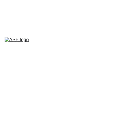
40 ans en tant que partenaire de 
confiance dans l'industrie des semi-
conducteurs   - Depuis 1986 -
Home
Services
CPL/PLC
Pièces 
Détachées
Contact