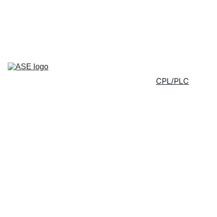
40 ans en tant que partenaire de 
confiance dans l'industrie des semi-
conducteurs   - Depuis 1986 -
Home
Services
CPL/PLC
Pièces 
Détachées
Contact